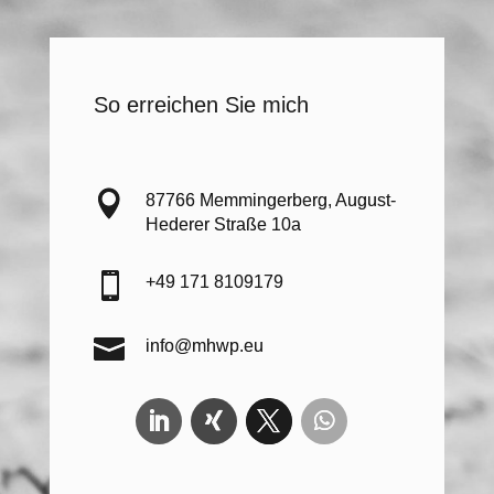
So erreichen Sie mich

87766 Memmingerberg, August-
Hederer Straße 10a

+49 171 8109179

info@mhwp.eu